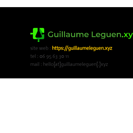
site web :
https://guillaumeleguen.xyz
tel : 06 95 63 30 11
mail : hello[at]guillaumeleguen[.]xyz