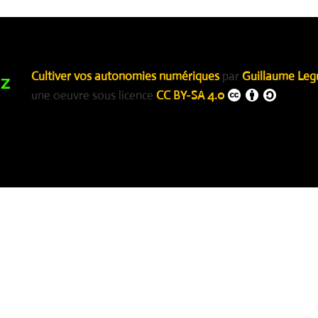
Cultiver vos autonomies numériques
par
Guillaume Leg
une oeuvre sous licence
CC BY-SA 4.0