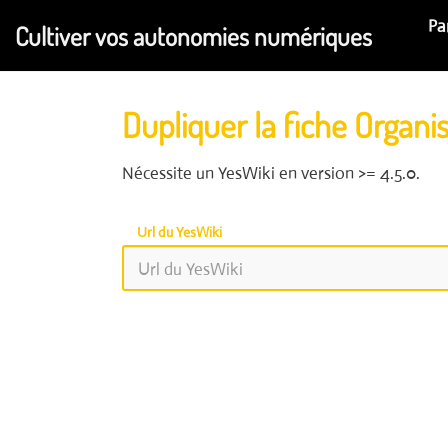
Aller au contenu principal
Pa
Cultiver vos autonomies numériques
Dupliquer la fiche Orga
Nécessite un YesWiki en version >= 4.5.0.
Url du YesWiki