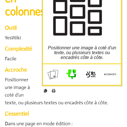
forme" ;
colonnes
Dans la fenêtre qui s'ouvre choisir "Afficher
plusieurs colonnes" ;
Indiquer le nombre de colonne puis cliquer
sur "Insérer dans la page"
Un code s'affiche, modifier la valeur {{col
size="6"}} pour faire varier la largeur de
Outil
colonne.
YesWiki
/!\La somme de largeur des colonnes doit être
égal à 12.
Complexité
Positionner une image à coté d'un
Pycto made by joalfa from flaticon.com
texte, ou plusieurs textes ou
encadrés côte à côte.
Facile
Accroche
cloud.guillaumeleguen.xyz/yo
urls/b
#LESBASES
Positionner
une image à
coté d'un
texte, ou plusieurs textes ou encadrés côte à côte.
L'essentiel
Dans une page en mode édition :