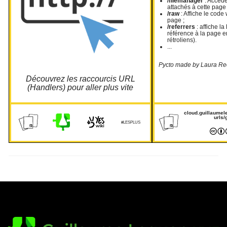
/filemanager
: Accéder
attachés à cette page 
/raw
: Affiche le code
page ;
/referrers
: affiche la
référence à la page e
rétroliens).
...
Pycto made by Laura Ree
Découvrez les raccourcis URL
(Handlers) pour aller plus vite
cloud.guillaumel
urls/
#LESPLUS