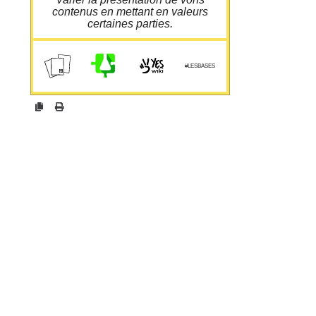
contenus en mettant en valeurs
certaines parties.
cloud.guillaumeleguen.xyz/yo
urls/b
#LESBASES