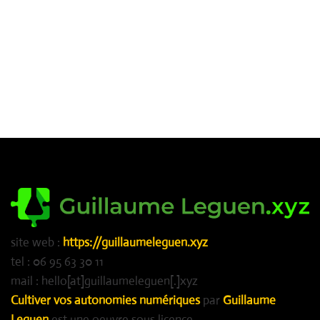
site web :
https://guillaumeleguen.xyz
tel : 06 95 63 30 11
mail : hello[at]guillaumeleguen[.]xyz
Cultiver vos autonomies numériques
par
Guillaume
Leguen
est une oeuvre sous licence