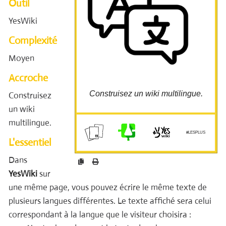
Outil
Ajouter le code avant le texte dans la page
{{lang="fr"}} =====Bienvenue=====
YesWiki
{{lang="en"}} =====Welcome=====
Ajouter un composant translation dans la
Complexité
barre de menu :
{{translation destination="fr"}} {{translation
Moyen
destination="en"}}
Pycto made by Flaticon Abiyyu A. from
Accroche
flaticon.com
Construisez un wiki multilingue.
Construisez
un wiki
multilingue.
cloud.guillaumeleguen.xyz/yo
urls/f
#LESPLUS
L'essentiel
Dans
YesWiki
sur
une même page, vous pouvez écrire le même texte de
plusieurs langues différentes. Le texte affiché sera celui
correspondant à la langue que le visiteur choisira :