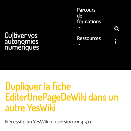
Aller au contenu principal
Parcours
de
formations
Cultiver vos
Ressources
autonomies
numériques
Dupliquer la fiche
EditerUnePageDeWiki dans un
autre YesWiki
Nécessite un YesWiki en version >= 4.5.0.