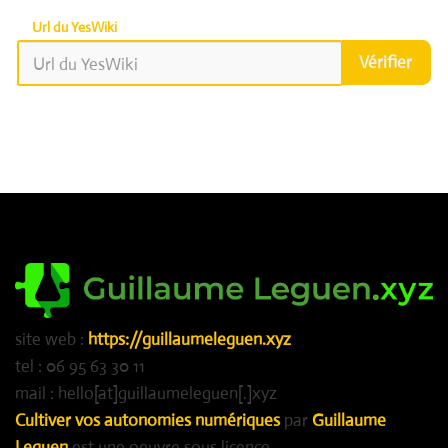
Url du YesWiki
Vérifier
site web :
https://guillaumeleguen.xyz
tel : 06 95 63 30 11
mail : hello[at]guillaumeleguen[.]xyz
Cultiver vos autonomies numériques
par
Guillaume
Leguen
est une oeuvre sous licence