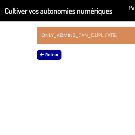
Aller au contenu principal
Pa
Cultiver vos autonomies numériques
ONLY_ADMINS_CAN_DUPLICATE.
Retour