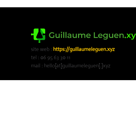
site web :
https://guillaumeleguen.xyz
tel : 06 95 63 30 11
mail : hello[at]guillaumeleguen[.]xyz