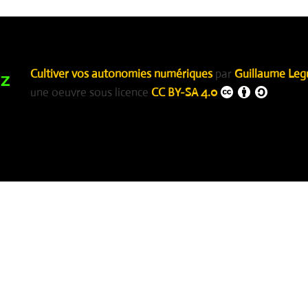
Cultiver vos autonomies numériques
par
Guillaume Leg
une oeuvre sous licence
CC BY-SA 4.0