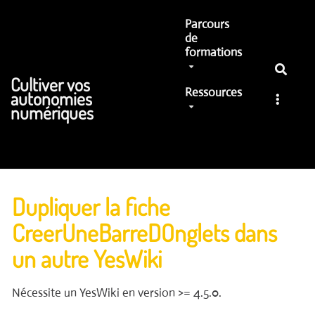
Aller au contenu principal
Parcours
de
formations
Cultiver vos
Ressources
autonomies
numériques
Dupliquer la fiche
CreerUneBarreDOnglets dans
un autre YesWiki
Nécessite un YesWiki en version >= 4.5.0.