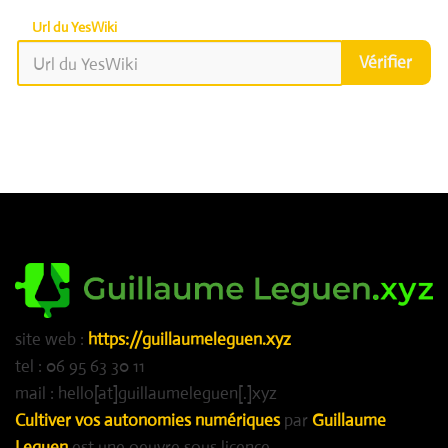
Url du YesWiki
Vérifier
site web :
https://guillaumeleguen.xyz
tel : 06 95 63 30 11
mail : hello[at]guillaumeleguen[.]xyz
Cultiver vos autonomies numériques
par
Guillaume
Leguen
est une oeuvre sous licence