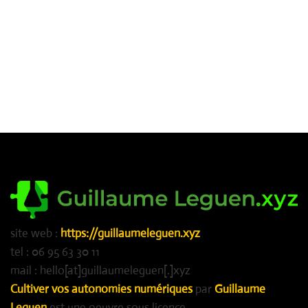
site web :
https://guillaumeleguen.xyz
tel : 06 95 63 30 11
mail : hello[at]guillaumeleguen[.]xyz
Cultiver vos autonomies numériques
par
Guillaume
Leguen
est une oeuvre sous licence