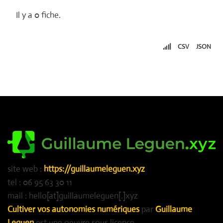
Il y a 0 fiche.
CSV
JSON
site web :
https://guillaumeleguen.xyz
tel : 06 95 63 30 11
mail : hello[at]guillaumeleguen[.]xyz
Cultiver vos autonomies numériques
par
Guillaume
Leguen
est une oeuvre sous licence