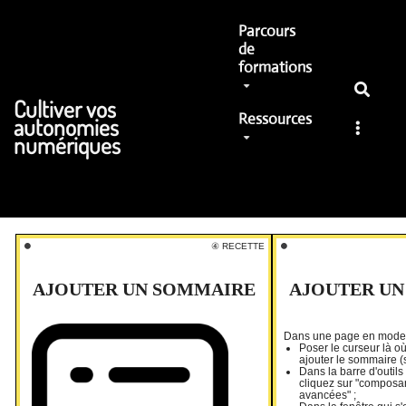
Aller au contenu principal
Parcours
de
formations
Cultiver vos
Ressources
autonomies
numériques
⚫️
④ RECETTE
⚫️
AJOUTER UN SOMMAIRE
AJOUTER U
Dans une page en mode é
Poser le curseur là o
ajouter le sommaire (
Dans la barre d'outils
cliquez sur "composan
avancées" ;