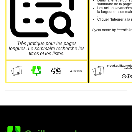
Dans la fenêtre qui s'
sommaire de la page"
Les actions avancées 
la largeur du sommai
;
Cliquer "Intégrer à la
Pycto made by freepik fr
Très pratique pour les pages
longues. Le sommaire recherche les
titres et les listes.
cloud.guillaumel
urls/
#LESPLUS