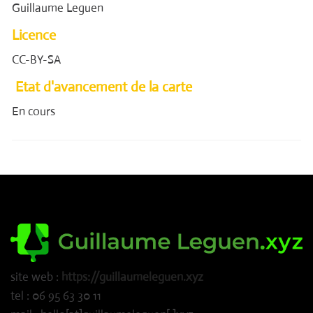
Guillaume Leguen
Licence
CC-BY-SA
Etat d'avancement de la carte
En cours
site web :
https://guillaumeleguen.xyz
tel : 06 95 63 30 11