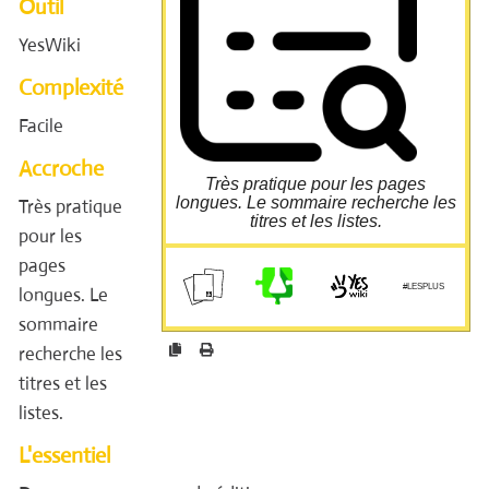
Outil
avancées" ;
Dans la fenêtre qui s'ouvre choisir "Créer un
sommaire de la page" ;
YesWiki
Les actions avancées permettent de choisir
la largeur du sommaire et son emplacement
;
Complexité
Cliquer "Intégrer à la page"
Facile
Pycto made by freepik from flaticon.com
Accroche
Très pratique pour les pages
longues. Le sommaire recherche les
Très pratique
titres et les listes.
pour les
pages
cloud.guillaumeleguen.xyz/yo
urls/e
#LESPLUS
longues. Le
sommaire
recherche les
titres et les
listes.
L'essentiel