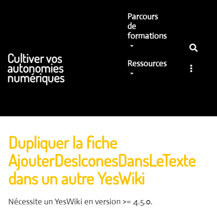
Aller au contenu principal
Parcours
de
formations
Cultiver vos
Ressources
autonomies
numériques
Dupliquer la fiche
AjouterDesIconesDansLeTexte
dans un autre YesWiki
Nécessite un YesWiki en version >= 4.5.0.