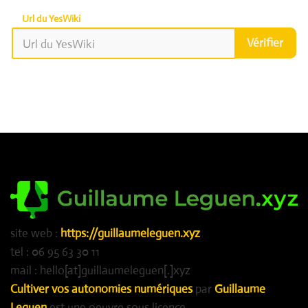
Url du YesWiki
Vérifier
site web :
https://guillaumeleguen.xyz
tel : 06 95 63 30 11
mail : hello[at]guillaumeleguen[.]xyz
Cultiver vos autonomies numériques
par
Guillaume
Leguen
est une oeuvre sous licence