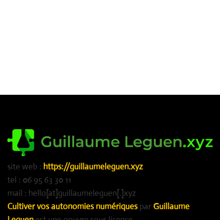
site web :
https://guillaumeleguen.xyz
tel : 06 95 63 30 11
mail : hello[at]guillaumeleguen[.]xyz
Cultiver vos autonomies numériques
par
Guillaume
Leguen
est une oeuvre sous licence